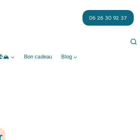
06 26 30 92 37
️​🏔️
Bon cadeau
Blog
r