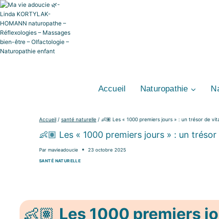
Aller
au
contenu
Accueil
Naturopathie
Na
Accueil
/
santé naturelle
/
👶🏽 Les « 1000 premiers jours » : un trésor de vita
👶🏽 Les « 1000 premiers jours » : un trésor 
Par
mavieadoucie
23 octobre 2025
SANTÉ NATURELLE
👶🏽
Les 1000 premiers jou