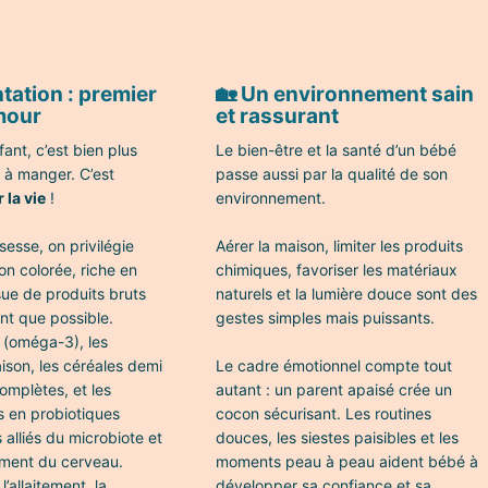
ntation : premier
🏡 Un environnement sain
mour
et rassurant
fant, c’est bien plus
Le bien-être et la santé d’un bébé
 à manger. C’est
passe aussi par la qualité de son
la vie
!
environnement.
sesse, on privilégie
Aérer la maison, limiter les produits
on colorée, riche en
chimiques, favoriser les matériaux
sue de produits bruts
naturels et la lumière douce sont des
nt que possible.
gestes simples mais puissants.
 (oméga-3), les
ison, les céréales demi
Le cadre émotionnel compte tout
omplètes, et les
autant : un parent apaisé crée un
s en probiotiques
cocon sécurisant. Les routines
 alliés du microbiote et
douces, les siestes paisibles et les
ment du cerveau.
moments peau à peau aident bébé à
’allaitement, la
développer sa confiance et sa