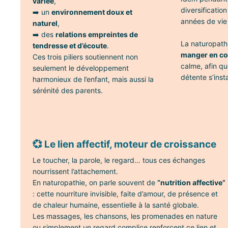
variée
,
diversificatio
➡️ un
environnement doux et
années de vie
naturel
,
➡️ des
relations empreintes de
La naturopathi
tendresse et d’écoute
.
manger en co
Ces trois piliers soutiennent non
calme, afin qu
seulement le développement
détente s’inst
harmonieux de l’enfant, mais aussi la
sérénité des parents.
💞 Le lien affectif, moteur de croissance
Le toucher, la parole, le regard… tous ces échanges
nourrissent l’attachement.
En naturopathie, on parle souvent de
“nutrition affective”
: cette nourriture invisible, faite d’amour, de présence et
de chaleur humaine, essentielle à la santé globale.
Les massages, les chansons, les promenades en nature
ou simplement un regard complice renforcent ce lien et