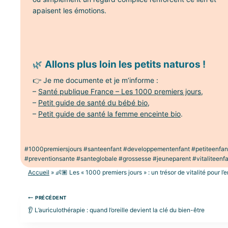
apaisent les émotions.
🌿
Allons plus loin les petits naturos !
👉 Je me documente et je m’informe :
–
Santé publique France – Les 1000 premiers jours
,
–
Petit guide de santé du bébé bio
,
–
Petit guide de santé la femme enceinte bio
.
#1000premiersjours #santeenfant #developpementenfant #petiteenfance
#preventionsante #santeglobale #grossesse #jeuneparent #vitaliteenf
Accueil
»
👶🏽 Les « 1000 premiers jours » : un trésor de vitalité pour l’
Navigation
PRÉCÉDENT
de
👂 L’auriculothérapie : quand l’oreille devient la clé du bien-être
l’article