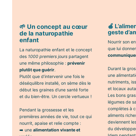
🍎 L’alime
🌱 Un concept au cœur
geste d’a
de la naturopathie
enfant
Nourrir son en
que lui donner
La naturopathie enfant et le concept
communiquer 
des
1000 premiers jours
partagent
une même philosophie :
prévenir
Durant la gros
plutôt que guérir
.
une alimentati
Plutôt que d’intervenir une fois le
nutriments, is
déséquilibre installé, on sème dès le
et locaux auta
début les graines d’une santé forte
Les bons gras
et du bien-être. Un cercle vertueux !
légumes de sa
complètes à c
Pendant la grossesse et les
aliments riche
premières années de vie, tout ce qui
deviennent les
nourrit, apaise et relie compte :
du développe
➡️ une
alimentation vivante et
Idem pendant l