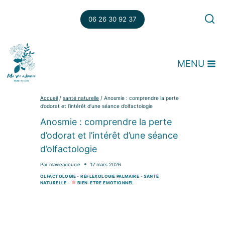
Aller
au
06 26 30 92 37
contenu
MENU
Accueil
/
santé naturelle
/
Anosmie : comprendre la perte
d’odorat et l’intérêt d’une séance d’olfactologie
Anosmie : comprendre la perte
d’odorat et l’intérêt d’une séance
d’olfactologie
Par
mavieadoucie
17 mars 2026
OLFACTOLOGIE
-
RÉFLEXOLOGIE PALMAIRE
-
SANTÉ
NATURELLE
-
BIEN-ETRE EMOTIONNEL