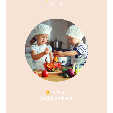
(bébés)
3–6 ans
(petite enfance)