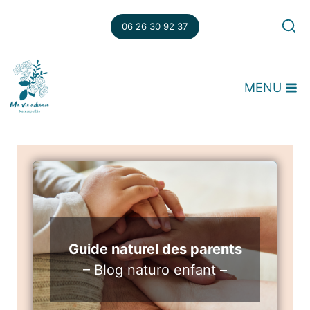
Aller
au
06 26 30 92 37
contenu
MENU
Guide naturel des parents
– Blog naturo enfant –