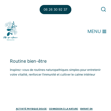
Aller
au
06 26 30 92 37
contenu
MENU
Routine bien-être
Inspirez-vous de routines naturopathiques simples pour entretenir
votre vitalité, renforcer l’immunité et cultiver le calme intérieur
ACTIVITÉ PHYSIQUE DOUCE
-
CONNEXION À LA NATURE
-
ENFANT EN