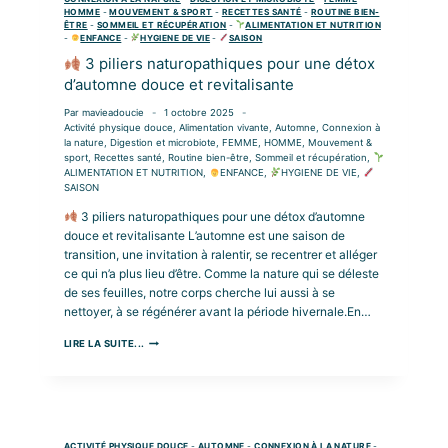
HOMME
-
MOUVEMENT & SPORT
-
RECETTES SANTÉ
-
ROUTINE BIEN-
ÊTRE
-
SOMMEIL ET RÉCUPÉRATION
-
ALIMENTATION ET NUTRITION
-
ENFANCE
-
HYGIENE DE VIE
-
SAISON
3 piliers naturopathiques pour une détox
d’automne douce et revitalisante
Par
mavieadoucie
1 octobre 2025
Activité physique douce
,
Alimentation vivante
,
Automne
,
Connexion à
la nature
,
Digestion et microbiote
,
FEMME
,
HOMME
,
Mouvement &
sport
,
Recettes santé
,
Routine bien-être
,
Sommeil et récupération
,
ALIMENTATION ET NUTRITION
,
ENFANCE
,
HYGIENE DE VIE
,
SAISON
3 piliers naturopathiques pour une détox d’automne
douce et revitalisante L’automne est une saison de
transition, une invitation à ralentir, se recentrer et alléger
ce qui n’a plus lieu d’être. Comme la nature qui se déleste
de ses feuilles, notre corps cherche lui aussi à se
nettoyer, à se régénérer avant la période hivernale.En…
LIRE LA SUITE...
3
PILIERS
NATUROPATHIQUES
POUR
UNE
DÉTOX
D’AUTOMNE
ACTIVITÉ PHYSIQUE DOUCE
-
AUTOMNE
-
CONNEXION À LA NATURE
-