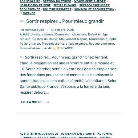
ÂGE SCOLAIRE
-
GESTION DU STRESS
-
MOUVEMENT & SPORT
-
NOURRISSON ET BÉBÉ
-
PETITE ENFANCE
-
PRÉADOLESCENCE ET
ADOLESCENCE
-
ROUTINE BIEN-ÊTRE
-
SOMMEIL ET RÉCUPÉRATION
-
ENFANCE
Sortir respirer… Pour mieux grandir
Par
mavieadoucie
10 octobre 2025
Activité physique douce
,
Connexion à la nature
,
Enfant en âge
scolaire
,
Gestion du stress
,
Mouvement & sport
,
Nourrisson et bébé
,
Petite enfance
,
Préadolescence et adolescence
,
Routine bien-être
,
Sommeil et récupération
,
ENFANCE
Sortir respirer… Pour mieux grandir Chez l’enfant,
chaque respiration est une rencontre entre le monde et
lui. Sortir, marcher, sentir le vent : ces gestes simples sont
des fondations pour sa santé mentale. Ils nourrissent la
concentration, le sommeil, la sérénité, la confiance.Selon
Santé publique France, s’exposer à la lumière du jour,
respirer dehors,…
LIRE LA SUITE...
SORTIR
RESPIRER…
POUR
MIEUX
GRANDIR
ACTIVITÉ PHYSIQUE DOUCE
-
ALIMENTATION VIVANTE
-
AUTOMNE
-
CONNEXION À LA NATURE
-
DIGESTION ET MICROBIOTE
-
FEMME
-