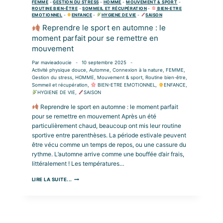
FEMME
-
GESTION DU STRESS
-
HOMME
-
MOUVEMENT & SPORT
-
ROUTINE BIEN-ÊTRE
-
SOMMEIL ET RÉCUPÉRATION
-
BIEN-ETRE
EMOTIONNEL
-
ENFANCE
-
HYGIENE DE VIE
-
SAISON
Reprendre le sport en automne : le
moment parfait pour se remettre en
mouvement
Par
mavieadoucie
10 septembre 2025
Activité physique douce
,
Automne
,
Connexion à la nature
,
FEMME
,
Gestion du stress
,
HOMME
,
Mouvement & sport
,
Routine bien-être
,
Sommeil et récupération
,
BIEN-ETRE EMOTIONNEL
,
ENFANCE
,
HYGIENE DE VIE
,
SAISON
Reprendre le sport en automne : le moment parfait
pour se remettre en mouvement Après un été
particulièrement chaud, beaucoup ont mis leur routine
sportive entre parenthèses. La période estivale peuvent
être vécu comme un temps de repos, ou une cassure du
rythme. L’automne arrive comme une bouffée d’air frais,
littéralement ! Les températures…
LIRE LA SUITE...
REPRENDRE
LE
SPORT
EN
AUTOMNE
: